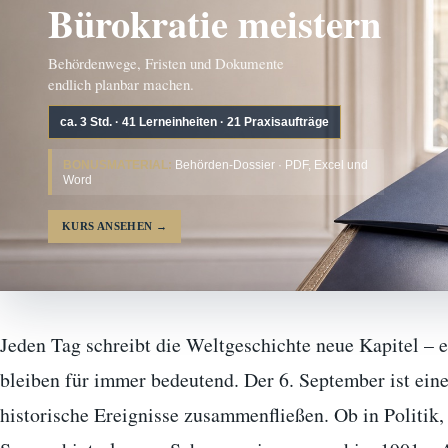
Bürokratie meistern
Behördenwege, Fristen und Dokumente
endlich planbar machen.
ca. 3 Std. · 41 Lerneinheiten · 21 Praxisaufträge
BONUSMATERIAL:
Behörden-Dossier · PDF, Excel und
Word
KURS ANSEHEN
→
Jeden Tag schreibt die Weltgeschichte neue Kapitel – e
bleiben für immer bedeutend. Der 6. September ist eine
historische Ereignisse zusammenfließen. Ob in Politik,