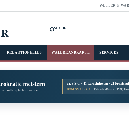
WETTER & WA
⌕
FR
SUCHE
REDAKTIONELLES
WALDBRANDKARTE
SERVICES
ürokratie meistern
ca. 3 Std. · 41 Lerneinheiten · 21 Praxisau
BONUSMATERIAL:
Behörden-Dossier · PDF, Exc
te endlich planbar machen.