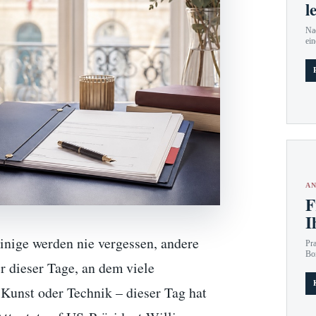
l
Nac
ein
AN
F
I
inige werden nie vergessen, andere
Pr
Bo
r dieser Tage, an dem viele
 Kunst oder Technik – dieser Tag hat