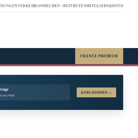
RNUNGEN
VERKEHR
ANMELDEN / BEITRETEN
MITGLIEDSKONTO
FRANCE PREMIUM
fträge
KURS ANSEHEN
→
el und Word