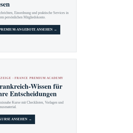
esen
hrichten, Einordnung und praktische Services in
em persönlichen Mitgliedskonto.
PREMIUM-ANGEBOTE ANSEHEN →
ZEIGE · FRANCE PREMIUM ACADEMY
rankreich-Wissen für
hre Entscheidungen
axisnahe Kurse mit Checklisten, Vorlagen und
nusmaterial.
KURSE ANSEHEN →