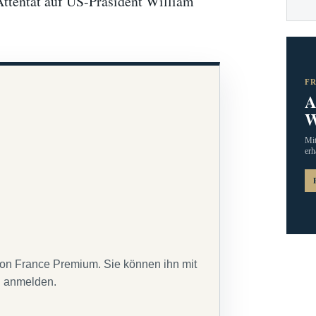
Attentat auf US-Präsident William
F
A
W
Mit
erh
von France Premium. Sie können ihn mit
g anmelden.