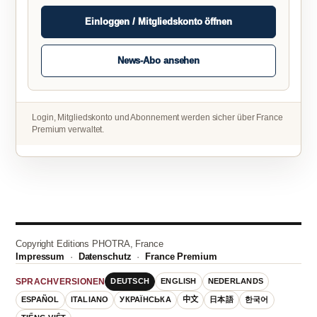
Einloggen / Mitgliedskonto öffnen
News-Abo ansehen
Login, Mitgliedskonto und Abonnement werden sicher über France
Premium verwaltet.
Copyright Editions PHOTRA, France
Impressum
·
Datenschutz
·
France Premium
DEUTSCH
ENGLISH
NEDERLANDS
SPRACHVERSIONEN
ESPAÑOL
ITALIANO
УКРАЇНСЬКА
中文
日本語
한국어