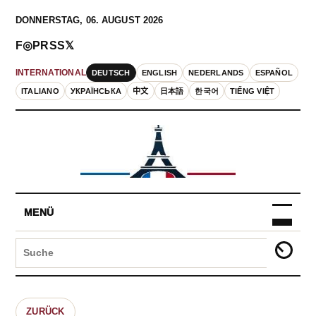
DONNERSTAG, 06. AUGUST 2026
F
◎
P
RSS
𝕏
DEUTSCH
ENGLISH
NEDERLANDS
ESPAÑOL
INTERNATIONAL
ITALIANO
УКРАЇНСЬКА
中文
日本語
한국어
TIẾNG VIỆT
MENÜ
ZURÜCK