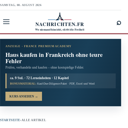
SAMSTAG, 08. AUGUST 2026
⌕
NACHRICHTEN.FR
Menü öffnen
Wo niemand hinsieht, stirbt die Freiheit
ANZEIGE · FRANCE PREMIUM ACADEMY
Haus kaufen in Frankreich ohne teure
Fehler
Prüfen, verhandeln und kaufen – ohne kostspielige Fehler.
ca. 9 Std. · 72 Lerneinheiten · 12 Kapitel
BONUSMATERIAL:
Kauf-Due-Diligence-Paket · PDF, Excel und Word
KURS ANSEHEN
→
STARTSEITE
›
ALLE ARTIKEL