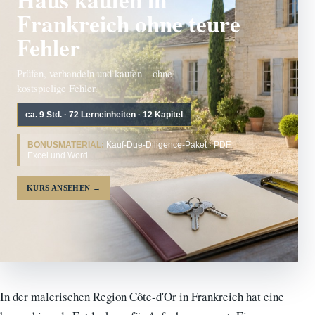
Frankreich ohne teure
Fehler
Prüfen, verhandeln und kaufen – ohne
kostspielige Fehler.
ca. 9 Std. · 72 Lerneinheiten · 12 Kapitel
BONUSMATERIAL:
Kauf-Due-Diligence-Paket · PDF,
Excel und Word
KURS ANSEHEN
→
In der malerischen Region Côte-d'Or in Frankreich hat eine