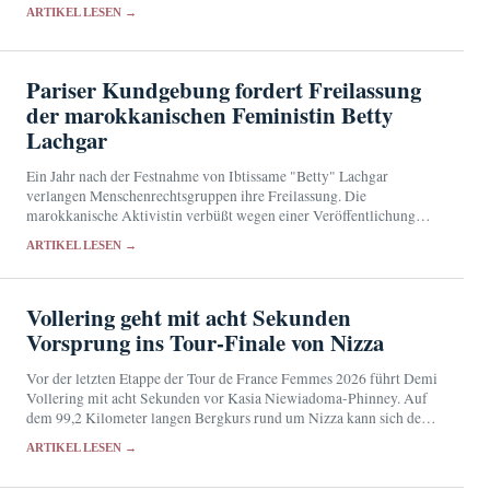
Vorsorge überprüft.
ARTIKEL LESEN →
Pariser Kundgebung fordert Freilassung
der marokkanischen Feministin Betty
Lachgar
Ein Jahr nach der Festnahme von Ibtissame "Betty" Lachgar
verlangen Menschenrechtsgruppen ihre Freilassung. Die
marokkanische Aktivistin verbüßt wegen einer Veröffentlichung
auf X eine 30-monatige Haftstrafe.
ARTIKEL LESEN →
Vollering geht mit acht Sekunden
Vorsprung ins Tour-Finale von Nizza
Vor der letzten Etappe der Tour de France Femmes 2026 führt Demi
Vollering mit acht Sekunden vor Kasia Niewiadoma-Phinney. Auf
dem 99,2 Kilometer langen Bergkurs rund um Nizza kann sich der
Kampf um das…
ARTIKEL LESEN →