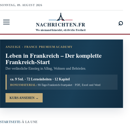
SONNTAG, 09. AUGUST 2026
⌕
NACHRICHTEN.FR
Menü öffnen
Wo niemand hinsieht, stirbt die Freiheit
ANZEIGE · FRANCE PREMIUM ACADEMY
Leben in Frankreich – Der komplette
Frankreich-Start
Der verlässliche Einstieg in Alltag, Wohnen und Behörden.
ca. 9 Std. · 72 Lerneinheiten · 12 Kapitel
BONUSMATERIAL:
90-Tage-Frankreich-Startpaket · PDF, Excel und Word
KURS ANSEHEN
→
STARTSEITE
›
À LA UNE