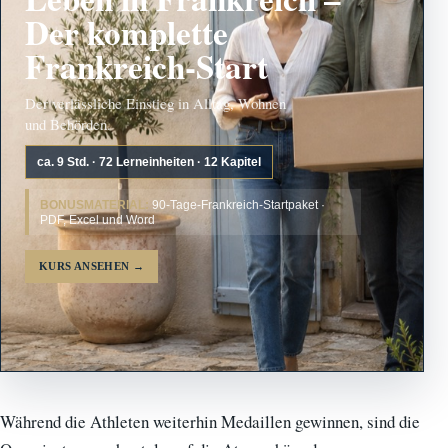
Der komplette
Frankreich-Start
Der verlässliche Einstieg in Alltag, Wohnen
und Behörden.
ca. 9 Std. · 72 Lerneinheiten · 12 Kapitel
BONUSMATERIAL:
90-Tage-Frankreich-Startpaket ·
PDF, Excel und Word
KURS ANSEHEN
→
Während die Athleten weiterhin Medaillen gewinnen, sind die