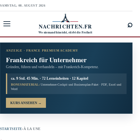
SAMSTAG, 08. AUGUST 2026
⌕
NACHRICHTEN.FR
Menü öffnen
Wo niemand hinsieht, stirbt die Freiheit
ANZEIGE · FRANCE PREMIUM ACADEMY
Frankreich für Unternehmer
Gründen, führen und verhandeln – mit Frankreich-Kompetenz.
ca. 9 Std. 45 Min. · 72 Lerneinheiten · 12 Kapitel
BONUSMATERIAL:
Unternehmer-Cockpit und Businessplan-Paket · PDF, Excel und
Word
KURS ANSEHEN
→
STARTSEITE
›
À LA UNE