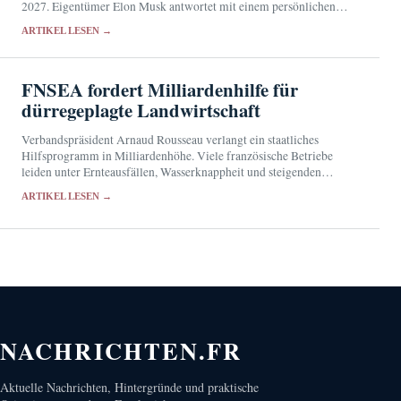
2027. Eigentümer Elon Musk antwortet mit einem persönlichen
Angriff.
ARTIKEL LESEN →
FNSEA fordert Milliardenhilfe für
dürregeplagte Landwirtschaft
Verbandspräsident Arnaud Rousseau verlangt ein staatliches
Hilfsprogramm in Milliardenhöhe. Viele französische Betriebe
leiden unter Ernteausfällen, Wasserknappheit und steigenden
Futterkosten.
ARTIKEL LESEN →
NACHRICHTEN.FR
Aktuelle Nachrichten, Hintergründe und praktische