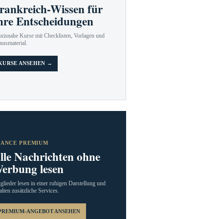
rankreich-Wissen für
hre Entscheidungen
axisnahe Kurse mit Checklisten, Vorlagen und
nusmaterial.
KURSE ANSEHEN →
RANCE PREMIUM
lle Nachrichten ohne
erbung lesen
glieder lesen in einer ruhigen Darstellung und
alten zusätzliche Services.
PREMIUM-ANGEBOT ANSEHEN