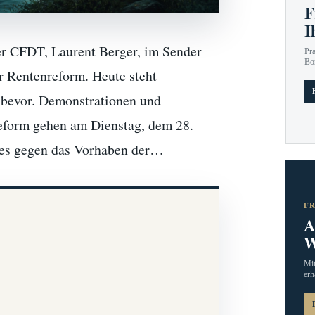
F
I
er CFDT, Laurent Berger, im Sender
Pr
Bo
r Rentenreform. Heute steht
 bevor. Demonstrationen und
eform gehen am Dienstag, dem 28.
ages gegen das Vorhaben der…
F
A
W
Mit
erh