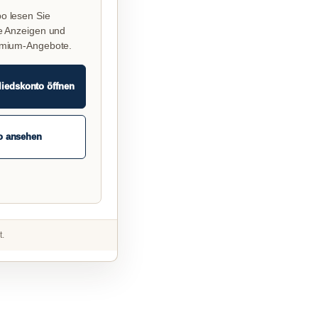
o lesen Sie
e Anzeigen und
emium-Angebote.
liedskonto öffnen
o ansehen
t.