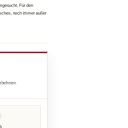
imgesucht. Für den
ntisches, noch immer außer
befreien
n