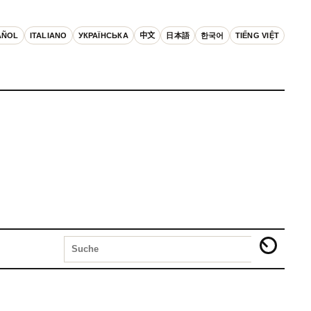
AÑOL
ITALIANO
УКРАЇНСЬКА
中文
日本語
한국어
TIẾNG VIỆT