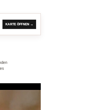
KARTE ÖFFNEN →
änden
des