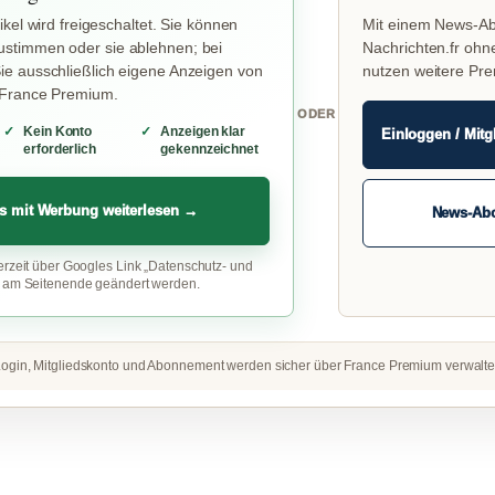
ikel wird freigeschaltet. Sie können
Mit einem News-Ab
stimmen oder sie ablehnen; bei
Nachrichten.fr ohn
e ausschließlich eigene Anzeigen von
nutzen weitere Pr
 France Premium.
ODER
Kein Konto
Anzeigen klar
Einloggen / Mitg
erforderlich
gekennzeichnet
s mit Werbung weiterlesen →
News-Ab
erzeit über Googles Link „Datenschutz- und
“ am Seitenende geändert werden.
ogin, Mitgliedskonto und Abonnement werden sicher über France Premium verwalte