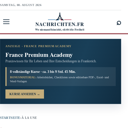
SAMSTAG, 08. AUGUST 2026
⌕
NACHRICHTEN.FR
Menü öffnen
Wo niemand hinsieht, stirbt die Freiheit
ANZEIGE · FRANCE PREMIUM ACADEMY
France Premium Academy
Praxiswissen für Ihr Leben und Ihre Entscheidungen in Frankreich.
8 vollständige Kurse · ca. 3 bis 9 Std. 45 Min.
BONUSMATERIAL:
Arbeitsbücher, Checklisten sowie editierbare PDF-, Excel- und
Word-Vorlagen
KURSE ANSEHEN
→
STARTSEITE
›
À LA UNE