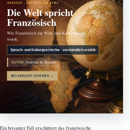
ANZEIGE · EDITIONS PHOTRA
Die Welt spricht
Französisch
Wie Französisch zur Welt- und Kultursprache
wurde.
Sprach- und Kulturgeschichte · verständlich erzählt
AUTOR:
Andreas M. Brucker
BEI AMAZON ANSEHEN
→
Ein brisanter Fall erschüttert das französische