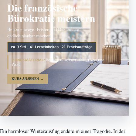
Die französische
Bürokratie meistern
Behördenwege, Fristen und Dokumente
endlich planbar machen.
ca. 3 Std. · 41 Lerneinheiten · 21 Praxisaufträge
BONUSMATERIAL:
Behörden-Dossier · PDF, Excel und
Word
KURS ANSEHEN
→
Ein harmloser Winterausflug endete in einer Tragödie. In der