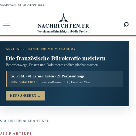
SAMSTAG, 08. AUGUST 2026
⌕
NACHRICHTEN.FR
Menü öffnen
Wo niemand hinsieht, stirbt die Freiheit
ANZEIGE · FRANCE PREMIUM ACADEMY
Die französische Bürokratie meistern
Behördenwege, Fristen und Dokumente endlich planbar machen.
ca. 3 Std. · 41 Lerneinheiten · 21 Praxisaufträge
BONUSMATERIAL:
Behörden-Dossier · PDF, Excel und Word
KURS ANSEHEN
→
STARTSEITE
›
ALLE ARTIKEL
ALLE ARTIKEL