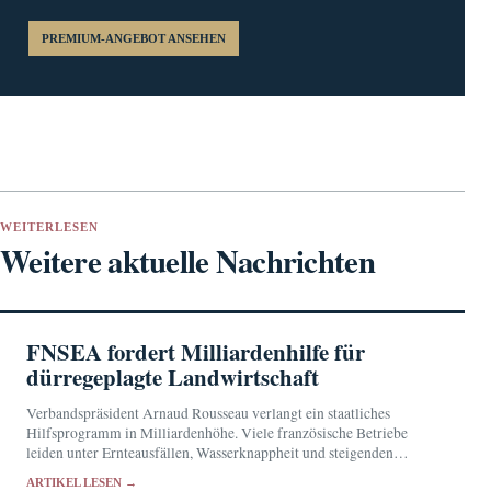
PREMIUM-ANGEBOT ANSEHEN
WEITERLESEN
Weitere aktuelle Nachrichten
FNSEA fordert Milliardenhilfe für
dürregeplagte Landwirtschaft
Verbandspräsident Arnaud Rousseau verlangt ein staatliches
Hilfsprogramm in Milliardenhöhe. Viele französische Betriebe
leiden unter Ernteausfällen, Wasserknappheit und steigenden
Futterkosten.
ARTIKEL LESEN →