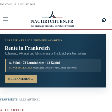
MONTAG, 10. AUGUST 2026
⌕
NACHRICHTEN.FR
Menü öffnen
Wo niemand hinsieht, stirbt die Freiheit
ANZEIGE · FRANCE PREMIUM ACADEMY
Rente in Frankreich
Ruhestand, Wohnort und Absicherung in Frankreich planbar machen.
ca. 9 Std. · 72 Lerneinheiten · 12 Kapitel
BONUSMATERIAL:
Ruhestands-Dossier · PDF, Excel und Word
KURS ANSEHEN
→
STARTSEITE
›
ALLE ARTIKEL
ALLE ARTIKEL