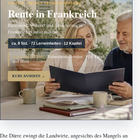
ANZEIGE · FRANCE PREMIUM ACADEMY
Rente in Frankreich
Ruhestand, Wohnort und Absicherung in
Frankreich planbar machen.
ca. 9 Std. · 72 Lerneinheiten · 12 Kapitel
BONUSMATERIAL:
Ruhestands-Dossier · PDF, Excel
und Word
KURS ANSEHEN
→
Die Dürre zwingt die Landwirte, angesichts des Mangels an