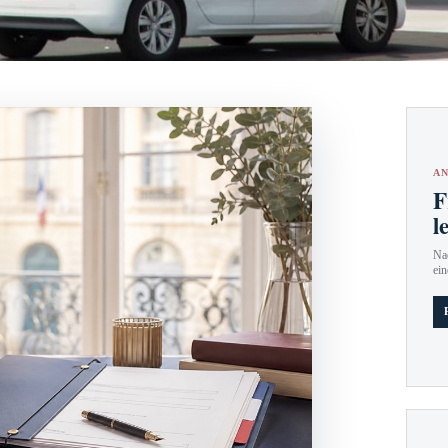
AN
F
l
Nac
ein