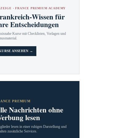
ZEIGE · FRANCE PREMIUM ACADEMY
rankreich-Wissen für
hre Entscheidungen
axisnahe Kurse mit Checklisten, Vorlagen und
nusmaterial.
KURSE ANSEHEN →
RANCE PREMIUM
lle Nachrichten ohne
erbung lesen
glieder lesen in einer ruhigen Darstellung und
alten zusätzliche Services.