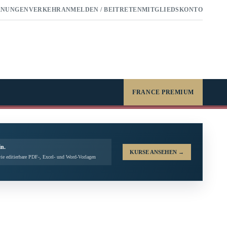
RNUNGEN
VERKEHR
ANMELDEN / BEITRETEN
MITGLIEDSKONTO
FRANCE PREMIUM
in.
KURSE ANSEHEN
→
ie editierbare PDF-, Excel- und Word-Vorlagen