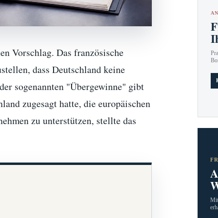
AN
F
I
hen Vorschlag. Das französische
Pr
Bo
stellen, dass Deutschland keine
g der sogenannten "Übergewinne" gibt
and zugesagt hatte, die europäischen
men zu unterstützen, stellte das
F
A
W
Mit
erh