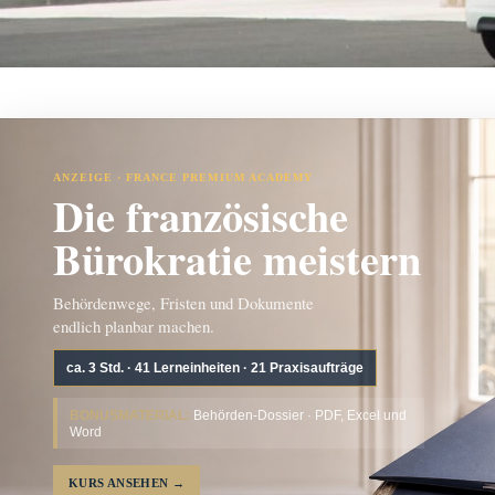
ANZEIGE · FRANCE PREMIUM ACADEMY
Die französische
Bürokratie meistern
Behördenwege, Fristen und Dokumente
endlich planbar machen.
ca. 3 Std. · 41 Lerneinheiten · 21 Praxisaufträge
BONUSMATERIAL:
Behörden-Dossier · PDF, Excel und
Word
KURS ANSEHEN
→