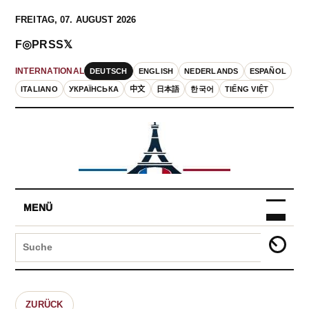
FREITAG, 07. AUGUST 2026
F
◎
P
RSS
𝕏
DEUTSCH
ENGLISH
NEDERLANDS
ESPAÑOL
INTERNATIONAL
ITALIANO
УКРАЇНСЬКА
中文
日本語
한국어
TIẾNG VIỆT
MENÜ
ZURÜCK