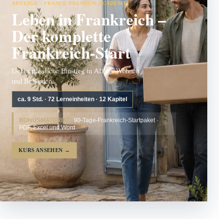
ANZEIGE · FRANCE PREMIUM ACADEMY
Leben in Frankreich –
Der komplette
Frankreich-Start
Der verlässliche Einstieg in Alltag, Wohnen
und Behörden.
ca. 9 Std. · 72 Lerneinheiten · 12 Kapitel
BONUSMATERIAL:
90-Tage-Frankreich-Startpaket ·
PDF, Excel und Word
KURS ANSEHEN
→