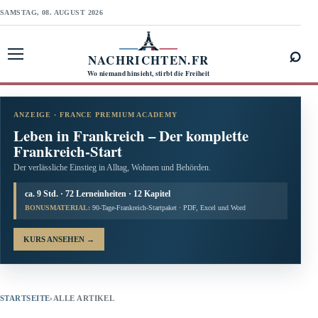
SAMSTAG, 08. AUGUST 2026
⌕
NACHRICHTEN.FR
Menü öffnen
Wo niemand hinsieht, stirbt die Freiheit
ANZEIGE · FRANCE PREMIUM ACADEMY
Leben in Frankreich – Der komplette
Frankreich-Start
Der verlässliche Einstieg in Alltag, Wohnen und Behörden.
ca. 9 Std. · 72 Lerneinheiten · 12 Kapitel
BONUSMATERIAL:
90-Tage-Frankreich-Startpaket · PDF, Excel und Word
KURS ANSEHEN
→
STARTSEITE
›
ALLE ARTIKEL