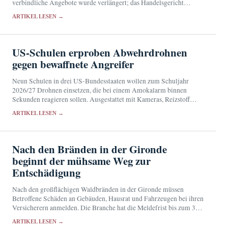
verbindliche Angebote wurde verlängert; das Handelsgericht
Orléans will die Übernahmepläne am 17. September 2026 prüfen.
ARTIKEL LESEN →
US-Schulen erproben Abwehrdrohnen
gegen bewaffnete Angreifer
Neun Schulen in drei US-Bundesstaaten wollen zum Schuljahr
2026/27 Drohnen einsetzen, die bei einem Amokalarm binnen
Sekunden reagieren sollen. Ausgestattet mit Kameras, Reizstoff
sowie Licht- und Tonsignalen sollen sie Angreifer stören und der
ARTIKEL LESEN →
Polizei…
Nach den Bränden in der Gironde
beginnt der mühsame Weg zur
Entschädigung
Nach den großflächigen Waldbränden in der Gironde müssen
Betroffene Schäden an Gebäuden, Hausrat und Fahrzeugen bei ihren
Versicherern anmelden. Die Branche hat die Meldefrist bis zum 31.
August verlängert und Hilfen für die vorübergehende…
ARTIKEL LESEN →