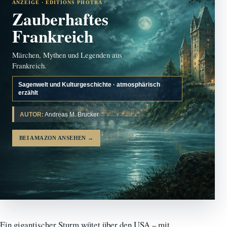
ANZEIGE · EDITIONS PHOTRA
Zauberhaftes
Frankreich
Märchen, Mythen und Legenden aus
Frankreich.
Sagenwelt und Kulturgeschichte · atmosphärisch
erzählt
AUTOR:
Andreas M. Brucker
BEI AMAZON ANSEHEN
→
Ein gigantischer Sturm wütet über den USA – mit