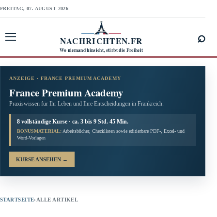
FREITAG, 07. AUGUST 2026
⌕
NACHRICHTEN.FR
Menü öffnen
Wo niemand hinsieht, stirbt die Freiheit
ANZEIGE · FRANCE PREMIUM ACADEMY
France Premium Academy
Praxiswissen für Ihr Leben und Ihre Entscheidungen in Frankreich.
8 vollständige Kurse · ca. 3 bis 9 Std. 45 Min.
BONUSMATERIAL:
Arbeitsbücher, Checklisten sowie editierbare PDF-, Excel- und
Word-Vorlagen
KURSE ANSEHEN
→
STARTSEITE
›
ALLE ARTIKEL