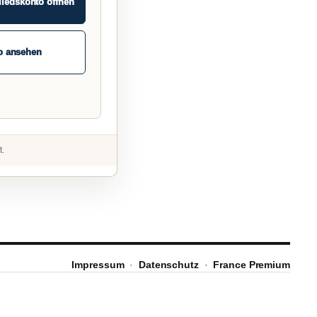
liedskonto öffnen
o ansehen
t.
Impressum
·
Datenschutz
·
France Premium