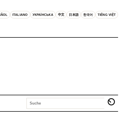
AÑOL
ITALIANO
УКРАЇНСЬКА
中文
日本語
한국어
TIẾNG VIỆT