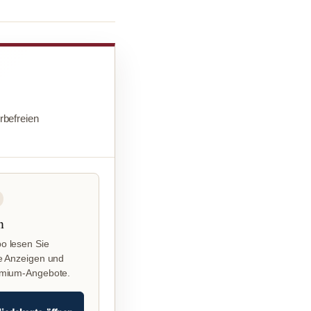
befreien
n
o lesen Sie
e Anzeigen und
emium-Angebote.