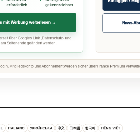
Einloggen / Mitg
erforderlich
gekennzeichnet
s mit Werbung weiterlesen →
News-Ab
erzeit über Googles Link „Datenschutz- und
“ am Seitenende geändert werden.
ogin, Mitgliedskonto und Abonnement werden sicher über France Premium verwalte
OL
ITALIANO
УКРАЇНСЬКА
中文
日本語
한국어
TIẾNG VIỆT