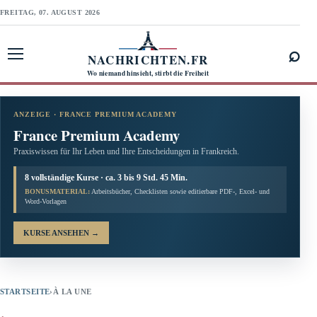
FREITAG, 07. AUGUST 2026
⌕
NACHRICHTEN.FR
Menü öffnen
Wo niemand hinsieht, stirbt die Freiheit
ANZEIGE · FRANCE PREMIUM ACADEMY
France Premium Academy
Praxiswissen für Ihr Leben und Ihre Entscheidungen in Frankreich.
8 vollständige Kurse · ca. 3 bis 9 Std. 45 Min.
BONUSMATERIAL:
Arbeitsbücher, Checklisten sowie editierbare PDF-, Excel- und
Word-Vorlagen
KURSE ANSEHEN
→
STARTSEITE
›
À LA UNE