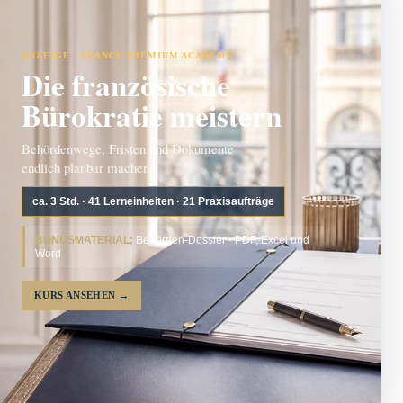
ANZEIGE · FRANCE PREMIUM ACADEMY
Die französische
Bürokratie meistern
Behördenwege, Fristen und Dokumente
endlich planbar machen.
ca. 3 Std. · 41 Lerneinheiten · 21 Praxisaufträge
BONUSMATERIAL:
Behörden-Dossier · PDF, Excel und
Word
KURS ANSEHEN
→