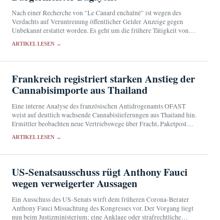
Nach einer Recherche von "Le Canard enchaîné" ist wegen des
Verdachts auf Veruntreuung öffentlicher Gelder Anzeige gegen
Unbekannt erstattet worden. Es geht um die frühere Tätigkeit von
Bally Bagayoko bei der RATP und sein…
ARTIKEL LESEN →
Frankreich registriert starken Anstieg der
Cannabisimporte aus Thailand
Eine interne Analyse des französischen Antidrogenamts OFAST
weist auf deutlich wachsende Cannabislieferungen aus Thailand hin.
Ermittler beobachten neue Vertriebswege über Fracht, Paketpost
und Kuriere.
ARTIKEL LESEN →
US-Senatsausschuss rügt Anthony Fauci
wegen verweigerter Aussagen
Ein Ausschuss des US-Senats wirft dem früheren Corona-Berater
Anthony Fauci Missachtung des Kongresses vor. Der Vorgang liegt
nun beim Justizministerium; eine Anklage oder strafrechtliche