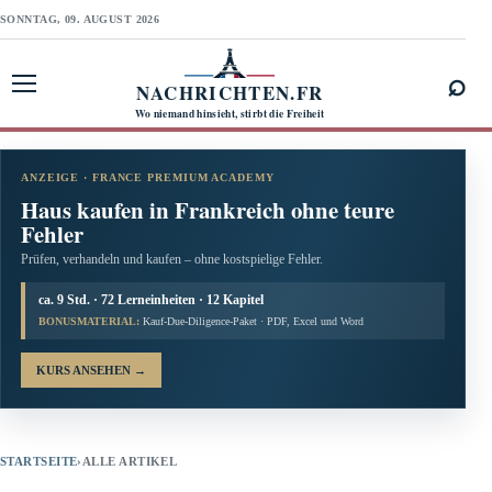
SONNTAG, 09. AUGUST 2026
⌕
NACHRICHTEN.FR
Menü öffnen
Wo niemand hinsieht, stirbt die Freiheit
ANZEIGE · FRANCE PREMIUM ACADEMY
Haus kaufen in Frankreich ohne teure
Fehler
Prüfen, verhandeln und kaufen – ohne kostspielige Fehler.
ca. 9 Std. · 72 Lerneinheiten · 12 Kapitel
BONUSMATERIAL:
Kauf-Due-Diligence-Paket · PDF, Excel und Word
KURS ANSEHEN
→
STARTSEITE
›
ALLE ARTIKEL