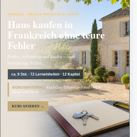
ANZEIGE · FRANCE PREMIUM ACADEMY
Haus kaufen in
Frankreich ohne teure
Fehler
Prüfen, verhandeln und kaufen – ohne
kostspielige Fehler.
ca. 9 Std. · 72 Lerneinheiten · 12 Kapitel
BONUSMATERIAL:
Kauf-Due-Diligence-Paket · PDF,
Excel und Word
KURS ANSEHEN
→