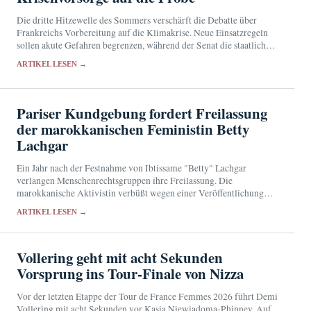
Die dritte Hitzewelle des Sommers verschärft die Debatte über
Frankreichs Vorbereitung auf die Klimakrise. Neue Einsatzregeln
sollen akute Gefahren begrenzen, während der Senat die staatliche
Vorsorge überprüft.
ARTIKEL LESEN →
Pariser Kundgebung fordert Freilassung
der marokkanischen Feministin Betty
Lachgar
Ein Jahr nach der Festnahme von Ibtissame "Betty" Lachgar
verlangen Menschenrechtsgruppen ihre Freilassung. Die
marokkanische Aktivistin verbüßt wegen einer Veröffentlichung
auf X eine 30-monatige Haftstrafe.
ARTIKEL LESEN →
Vollering geht mit acht Sekunden
Vorsprung ins Tour-Finale von Nizza
Vor der letzten Etappe der Tour de France Femmes 2026 führt Demi
Vollering mit acht Sekunden vor Kasia Niewiadoma-Phinney. Auf