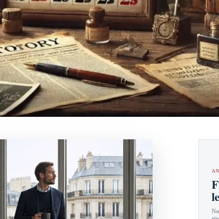
AN
F
l
Nac
ein