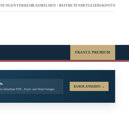
RNUNGEN
VERKEHR
ANMELDEN / BEITRETEN
MITGLIEDSKONTO
FRANCE PREMIUM
in.
KURSE ANSEHEN
→
ie editierbare PDF-, Excel- und Word-Vorlagen