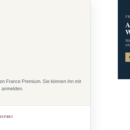
F
A
W
Mit
erh
von France Premium. Sie können ihn mit
g anmelden.
BEFREI