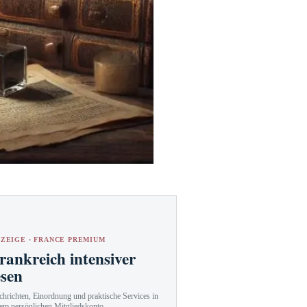
ZEIGE · FRANCE PREMIUM
rankreich intensiver
esen
hrichten, Einordnung und praktische Services in
em persönlichen Mitgliedskonto.