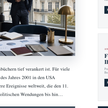
AN
F
I
üchern tief verankert ist. Für viele
Pr
Bo
n des Jahres 2001 in den USA
re Ereignisse weltweit, die den 11.
 politischen Wendungen bis hin…