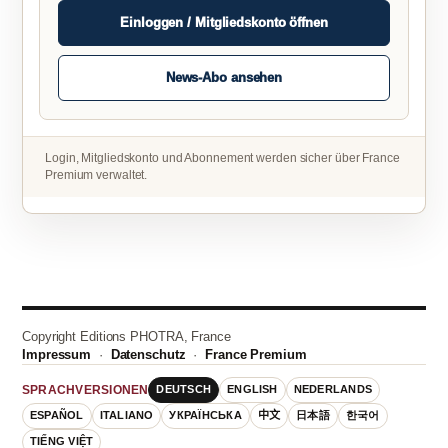
Einloggen / Mitgliedskonto öffnen
News-Abo ansehen
Login, Mitgliedskonto und Abonnement werden sicher über France
Premium verwaltet.
Copyright Editions PHOTRA, France
Impressum
·
Datenschutz
·
France Premium
DEUTSCH
ENGLISH
NEDERLANDS
SPRACHVERSIONEN
ESPAÑOL
ITALIANO
УКРАЇНСЬКА
中文
日本語
한국어
TIẾNG VIỆT