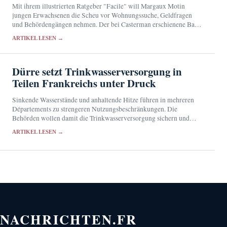
Mit ihrem illustrierten Ratgeber "Facile" will Margaux Motin
jungen Erwachsenen die Scheu vor Wohnungssuche, Geldfragen
und Behördengängen nehmen. Der bei Casterman erschienene Band
verbindet praktische Hinweise mit dem leichten Ton des Comics.
ARTIKEL LESEN →
Dürre setzt Trinkwasserversorgung in
Teilen Frankreichs unter Druck
Sinkende Wasserstände und anhaltende Hitze führen in mehreren
Départements zu strengeren Nutzungsbeschränkungen. Die
Behörden wollen damit die Trinkwasserversorgung sichern und
besonders belastete Gewässer schützen.
ARTIKEL LESEN →
NACHRICHTEN.FR