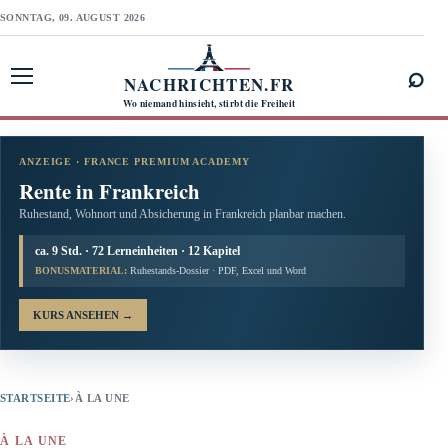
SONNTAG, 09. AUGUST 2026
⌕
NACHRICHTEN.FR
Menü öffnen
Wo niemand hinsieht, stirbt die Freiheit
ANZEIGE · FRANCE PREMIUM ACADEMY
Rente in Frankreich
Ruhestand, Wohnort und Absicherung in Frankreich planbar machen.
ca. 9 Std. · 72 Lerneinheiten · 12 Kapitel
BONUSMATERIAL:
Ruhestands-Dossier · PDF, Excel und Word
KURS ANSEHEN
→
STARTSEITE
›
À LA UNE
À LA UNE