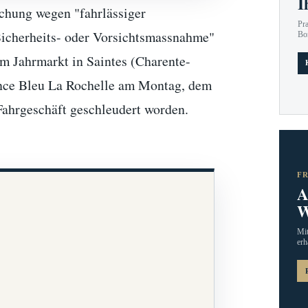
I
uchung wegen "fahrlässiger
Pr
Sicherheits- oder Vorsichtsmassnahme"
Bo
em Jahrmarkt in Saintes (Charente-
rance Bleu La Rochelle am Montag, dem
Fahrgeschäft geschleudert worden.
F
A
W
Mit
erh