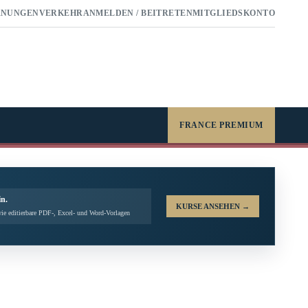
RNUNGEN
VERKEHR
ANMELDEN / BEITRETEN
MITGLIEDSKONTO
FRANCE PREMIUM
in.
KURSE ANSEHEN
→
ie editierbare PDF-, Excel- und Word-Vorlagen