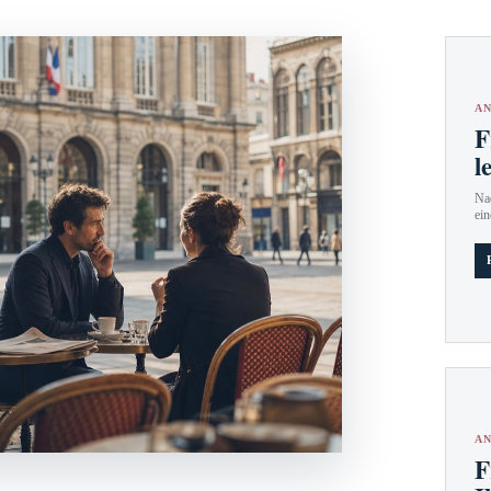
AN
F
l
Nac
ein
AN
F