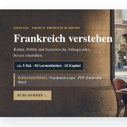
ANZEIGE · FRANCE PREMIUM ACADEMY
Frankreich verstehen
Kultur, Politik und französische Alltagscodes
besser einordnen.
ca. 5 Std. · 50 Lerneinheiten · 10 Kapitel
BONUSMATERIAL:
Frankreich-Lupe · PDF, Excel und
Word
KURS ANSEHEN
→