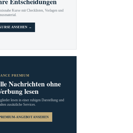
hre Entscheidungen
axisnahe Kurse mit Checklisten, Vorlagen und
nusmaterial.
KURSE ANSEHEN →
RANCE PREMIUM
lle Nachrichten ohne
erbung lesen
glieder lesen in einer ruhigen Darstellung und
alten zusätzliche Services.
PREMIUM-ANGEBOT ANSEHEN