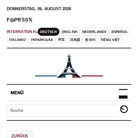
DONNERSTAG, 06. AUGUST 2026
F
◎
P
RSS
𝕏
DEUTSCH
ENGLISH
NEDERLANDS
ESPAÑOL
INTERNATIONAL
ITALIANO
УКРАЇНСЬКА
中文
日本語
한국어
TIẾNG VIỆT
MENÜ
ZURÜCK