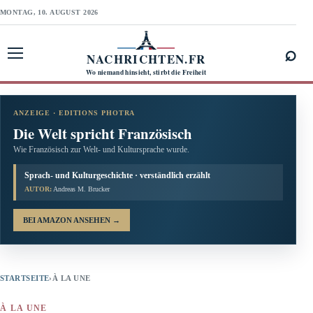
MONTAG, 10. AUGUST 2026
⌕
NACHRICHTEN.FR
Menü öffnen
Wo niemand hinsieht, stirbt die Freiheit
ANZEIGE · EDITIONS PHOTRA
Die Welt spricht Französisch
Wie Französisch zur Welt- und Kultursprache wurde.
Sprach- und Kulturgeschichte · verständlich erzählt
AUTOR:
Andreas M. Brucker
BEI AMAZON ANSEHEN
→
STARTSEITE
›
À LA UNE
À LA UNE