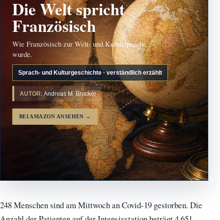
Die Welt spricht
Französisch
Wie Französisch zur Welt- und Kultursprache
wurde.
Sprach- und Kulturgeschichte · verständlich erzählt
AUTOR:
Andreas M. Brucker
BEI AMAZON ANSEHEN
→
248 Menschen sind am Mittwoch an Covid-19 gestorben. Die
Anzahl der Patienten auf der Intensivstation beträgt 4.651