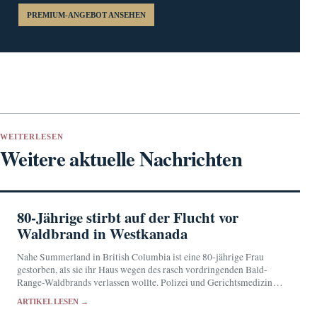
PREMIUM-ANGEBOT ANSEHEN
WEITERLESEN
Weitere aktuelle Nachrichten
80-Jährige stirbt auf der Flucht vor
Waldbrand in Westkanada
Nahe Summerland in British Columbia ist eine 80-jährige Frau
gestorben, als sie ihr Haus wegen des rasch vordringenden Bald-
Range-Waldbrands verlassen wollte. Polizei und Gerichtsmedizin
untersuchen die Todesumstände.
ARTIKEL LESEN →