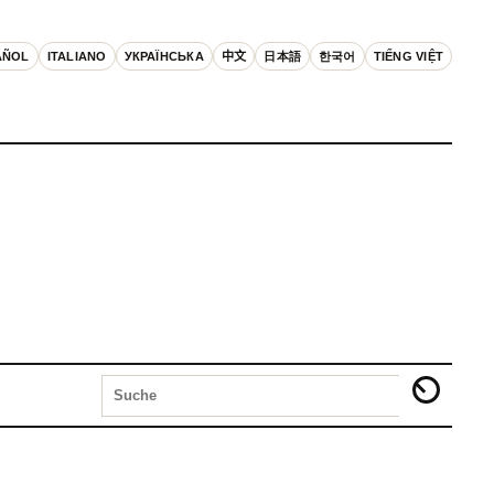
AÑOL
ITALIANO
УКРАЇНСЬКА
中文
日本語
한국어
TIẾNG VIỆT