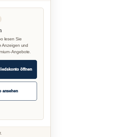
n
o lesen Sie
e Anzeigen und
emium-Angebote.
liedskonto öffnen
o ansehen
t.