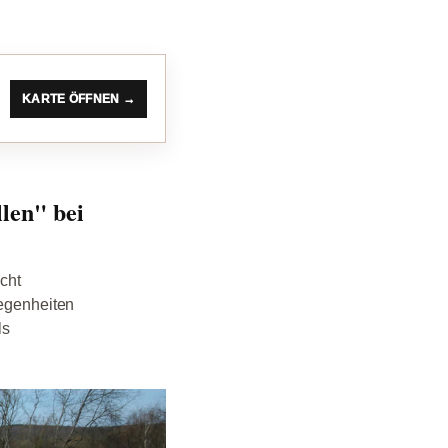
KARTE ÖFFNEN →
len" bei
cht
legenheiten
ls