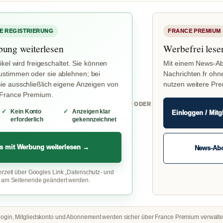
E REGISTRIERUNG
FRANCE PREMIUM
bung weiterlesen
Werbefrei lese
ikel wird freigeschaltet. Sie können
Mit einem News-Ab
stimmen oder sie ablehnen; bei
Nachrichten.fr ohn
e ausschließlich eigene Anzeigen von
nutzen weitere Pr
 France Premium.
ODER
Kein Konto
Anzeigen klar
Einloggen / Mitg
erforderlich
gekennzeichnet
s mit Werbung weiterlesen →
News-Ab
erzeit über Googles Link „Datenschutz- und
“ am Seitenende geändert werden.
ogin, Mitgliedskonto und Abonnement werden sicher über France Premium verwalte