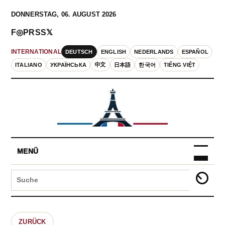
DONNERSTAG, 06. AUGUST 2026
F
◎
P
RSS
𝕏
DEUTSCH
ENGLISH
NEDERLANDS
ESPAÑOL
INTERNATIONAL
ITALIANO
УКРАЇНСЬКА
中文
日本語
한국어
TIẾNG VIỆT
MENÜ
ZURÜCK