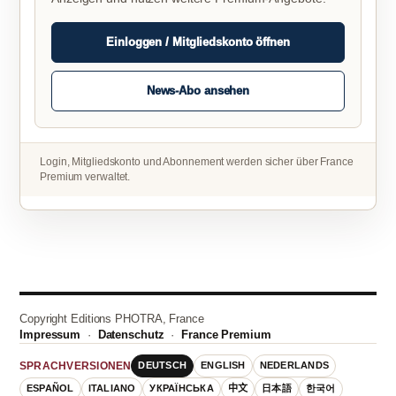
Einloggen / Mitgliedskonto öffnen
News-Abo ansehen
Login, Mitgliedskonto und Abonnement werden sicher über France
Premium verwaltet.
Copyright Editions PHOTRA, France
Impressum
·
Datenschutz
·
France Premium
DEUTSCH
ENGLISH
NEDERLANDS
SPRACHVERSIONEN
ESPAÑOL
ITALIANO
УКРАЇНСЬКА
中文
日本語
한국어