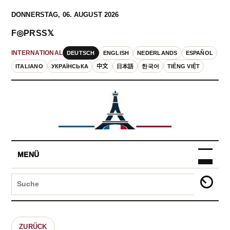
DONNERSTAG, 06. AUGUST 2026
F
◎
P
RSS
𝕏
DEUTSCH
ENGLISH
NEDERLANDS
ESPAÑOL
INTERNATIONAL
ITALIANO
УКРАЇНСЬКА
中文
日本語
한국어
TIẾNG VIỆT
MENÜ
ZURÜCK