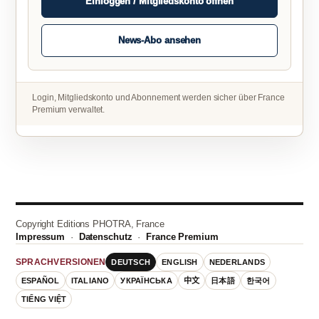
Einloggen / Mitgliedskonto öffnen
News-Abo ansehen
Login, Mitgliedskonto und Abonnement werden sicher über France
Premium verwaltet.
Copyright Editions PHOTRA, France
Impressum
·
Datenschutz
·
France Premium
DEUTSCH
ENGLISH
NEDERLANDS
SPRACHVERSIONEN
ESPAÑOL
ITALIANO
УКРАЇНСЬКА
中文
日本語
한국어
TIẾNG VIỆT