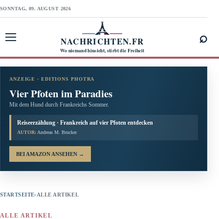
SONNTAG, 09. AUGUST 2026
⌕
NACHRICHTEN.FR
Menü öffnen
Wo niemand hinsieht, stirbt die Freiheit
ANZEIGE · EDITIONS PHOTRA
Vier Pfoten im Paradies
Mit dem Hund durch Frankreichs Sommer.
Reiseerzählung · Frankreich auf vier Pfoten entdecken
AUTOR:
Andreas M. Brucker
BEI AMAZON ANSEHEN
→
STARTSEITE
›
ALLE ARTIKEL
ALLE ARTIKEL