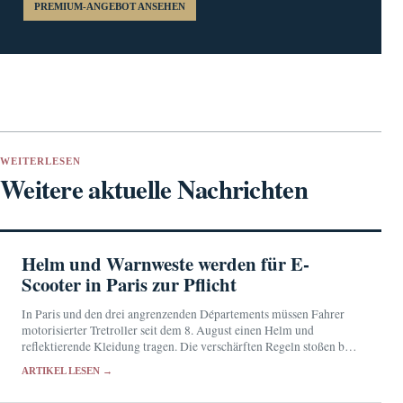
PREMIUM-ANGEBOT ANSEHEN
WEITERLESEN
Weitere aktuelle Nachrichten
Helm und Warnweste werden für E-
Scooter in Paris zur Pflicht
In Paris und den drei angrenzenden Départements müssen Fahrer
motorisierter Tretroller seit dem 8. August einen Helm und
reflektierende Kleidung tragen. Die verschärften Regeln stoßen bei
den Betroffenen auf geteilte Reaktionen.
ARTIKEL LESEN →