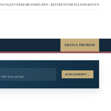
RNUNGEN
VERKEHR
ANMELDEN / BEITRETEN
MITGLIEDSKONTO
FRANCE PREMIUM
KURS ANSEHEN
→
t · PDF, Excel und Word