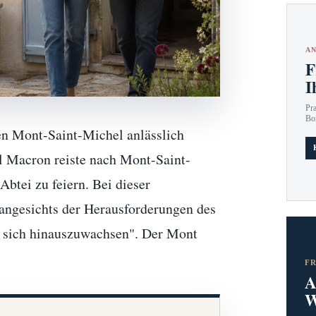
AN
F
I
Pr
Bo
en Mont-Saint-Michel anlässlich
l Macron reiste nach Mont-Saint-
btei zu feiern. Bei dieser
 angesichts der Herausforderungen des
er sich hinauszuwachsen". Der Mont
F
A
W