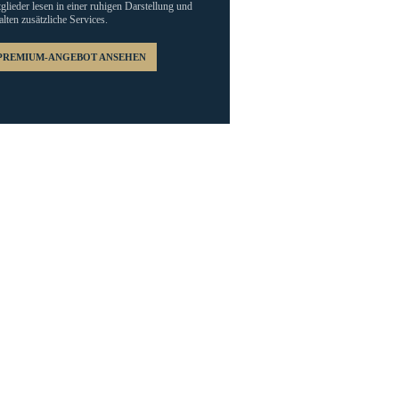
glieder lesen in einer ruhigen Darstellung und
alten zusätzliche Services.
PREMIUM-ANGEBOT ANSEHEN