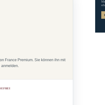
Mit
erh
von France Premium. Sie können ihn mit
g anmelden.
BEFREI