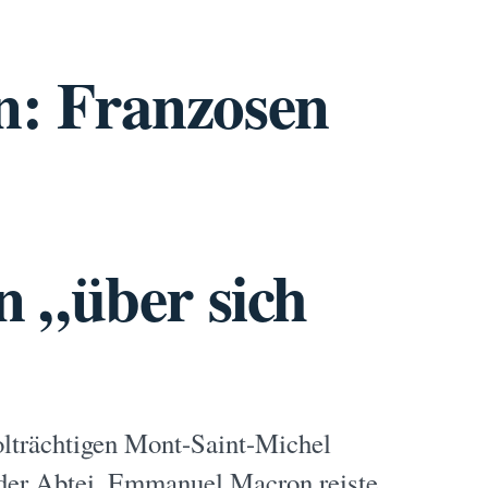
: Franzosen
 „über sich
lträchtigen Mont-Saint-Michel
 der Abtei. Emmanuel Macron reiste