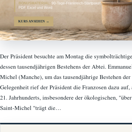
BONUSMATERIAL:
90-Tage-Frankreich-Startpaket ·
PDF, Excel und Word
KURS ANSEHEN
→
Der Präsident besuchte am Montag die symbolträchtig
dessen tausendjährigen Bestehens der Abtei. Emmanue
Michel (Manche), um das tausendjährige Bestehen der A
Gelegenheit rief der Präsident die Franzosen dazu auf,
21. Jahrhunderts, insbesondere der ökologischen, "üb
Saint-Michel "trägt die…