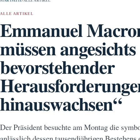
STARTSEITE
›
ALLE ARTIKEL
ALLE ARTIKEL
Emmanuel Macron
müssen angesichts
bevorstehender
Herausforderungen
hinauswachsen“
Der Präsident besuchte am Montag die symbo
anlässlich dessen tausendjährigen Bestehens