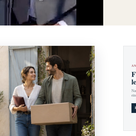
AN
F
l
Nac
ein