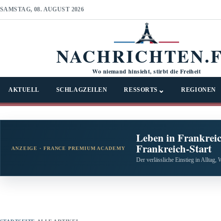
SAMSTAG, 08. AUGUST 2026
NACHRICHTEN.
Wo niemand hinsieht, stirbt die Freiheit
⌄
AKTUELL
SCHLAGZEILEN
RESSORTS
REGIONEN
Leben in Frankreic
Frankreich-Start
ANZEIGE · FRANCE PREMIUM ACADEMY
Der verlässliche Einstieg in Alltag