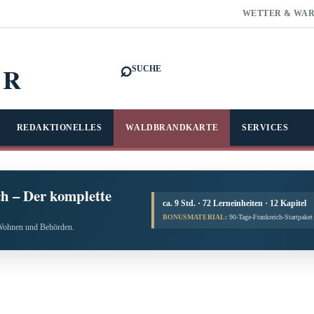
WETTER & WA
⌕
FR
SUCHE
REDAKTIONELLES
WALDBRANDKARTE
SERVICES
h – Der komplette
ca. 9 Std. · 72 Lerneinheiten · 12 Kapitel
BONUSMATERIAL:
90-Tage-Frankreich-Startpake
, Wohnen und Behörden.