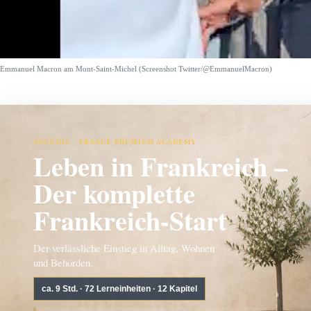
Emmanuel Macron am Mont-Saint-Michel (Screenshot Twitter/@EmmanuelMacron)
ANZEIGE · FRANCE PREMIUM ACADEMY
Leben in Frankreich –
Der komplette
Frankreich-Start
Der verlässliche Einstieg in Alltag, Wohnen
und Behörden.
ca. 9 Std. · 72 Lerneinheiten · 12 Kapitel