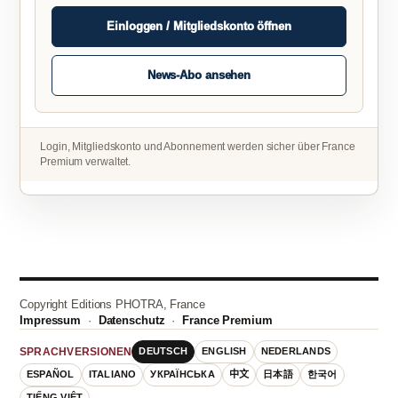
Einloggen / Mitgliedskonto öffnen
News-Abo ansehen
Login, Mitgliedskonto und Abonnement werden sicher über France
Premium verwaltet.
Copyright Editions PHOTRA, France
Impressum
·
Datenschutz
·
France Premium
DEUTSCH
ENGLISH
NEDERLANDS
SPRACHVERSIONEN
ESPAÑOL
ITALIANO
УКРАЇНСЬКА
中文
日本語
한국어
TIẾNG VIỆT