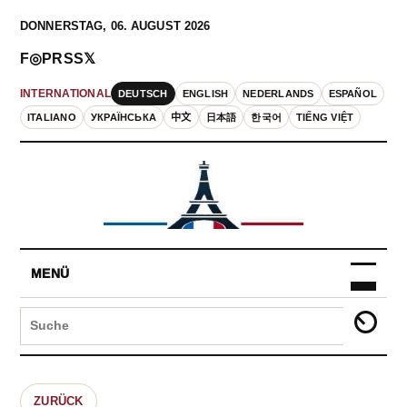
DONNERSTAG, 06. AUGUST 2026
F
◎
P
RSS
𝕏
DEUTSCH
ENGLISH
NEDERLANDS
ESPAÑOL
INTERNATIONAL
ITALIANO
УКРАЇНСЬКА
中文
日本語
한국어
TIẾNG VIỆT
MENÜ
ZURÜCK