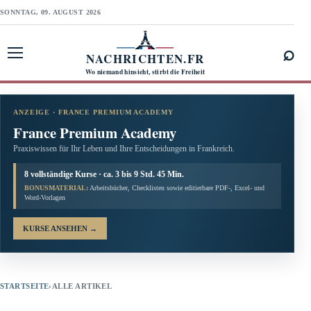
SONNTAG, 09. AUGUST 2026
⌕
NACHRICHTEN.FR
Menü öffnen
Wo niemand hinsieht, stirbt die Freiheit
ANZEIGE · FRANCE PREMIUM ACADEMY
France Premium Academy
Praxiswissen für Ihr Leben und Ihre Entscheidungen in Frankreich.
8 vollständige Kurse · ca. 3 bis 9 Std. 45 Min.
BONUSMATERIAL:
Arbeitsbücher, Checklisten sowie editierbare PDF-, Excel- und
Word-Vorlagen
KURSE ANSEHEN
→
STARTSEITE
›
ALLE ARTIKEL