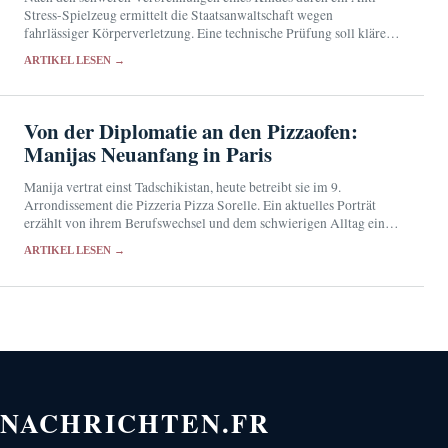
Stress-Spielzeug ermittelt die Staatsanwaltschaft wegen
fahrlässiger Körperverletzung. Eine technische Prüfung soll klären,
ob das Produkt mangelhaft war.
ARTIKEL LESEN →
Von der Diplomatie an den Pizzaofen:
Manijas Neuanfang in Paris
Manija vertrat einst Tadschikistan, heute betreibt sie im 9.
Arrondissement die Pizzeria Pizza Sorelle. Ein aktuelles Porträt
erzählt von ihrem Berufswechsel und dem schwierigen Alltag eines
kleinen Pariser Restaurants.
ARTIKEL LESEN →
NACHRICHTEN.FR