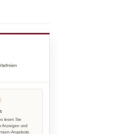
befreien
n
o lesen Sie
e Anzeigen und
emium-Angebote.