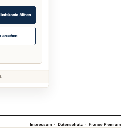
liedskonto öffnen
o ansehen
t.
Impressum
·
Datenschutz
·
France Premium