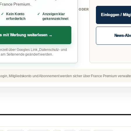
 France Premium.
ODER
Kein Konto
Anzeigen klar
Einloggen / Mitg
erforderlich
gekennzeichnet
s mit Werbung weiterlesen →
News-Ab
erzeit über Googles Link „Datenschutz- und
“ am Seitenende geändert werden.
ogin, Mitgliedskonto und Abonnement werden sicher über France Premium verwalte