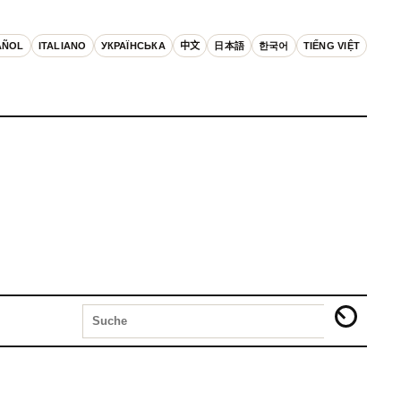
AÑOL
ITALIANO
УКРАЇНСЬКА
中文
日本語
한국어
TIẾNG VIỆT