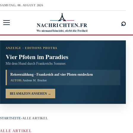
SAMSTAG, 08. AUGUST 2026
⌕
NACHRICHTEN.FR
Menü öffnen
Wo niemand hinsieht, stirbt die Freiheit
ANZEIGE · EDITIONS PHOTRA
Vier Pfoten im Paradies
Mit dem Hund durch Frankreichs Sommer.
Reiseerzählung · Frankreich auf vier Pfoten entdecken
AUTOR:
Andreas M. Brucker
BEI AMAZON ANSEHEN
→
STARTSEITE
›
ALLE ARTIKEL
ALLE ARTIKEL