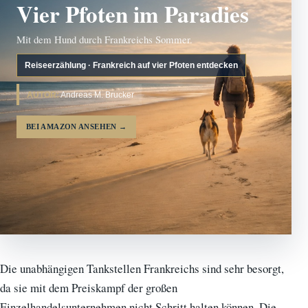
Vier Pfoten im Paradies
Mit dem Hund durch Frankreichs Sommer.
Reiseerzählung · Frankreich auf vier Pfoten entdecken
AUTOR:
Andreas M. Brucker
BEI AMAZON ANSEHEN
→
Die unabhängigen Tankstellen Frankreichs sind sehr besorgt,
da sie mit dem Preiskampf der großen
Einzelhandelsunternehmen nicht Schritt halten können. Die