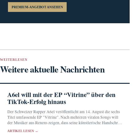
PREMIUM-ANGEBOT ANSEHEN
WEITERLESEN
Weitere aktuelle Nachrichten
A6el will mit der EP “Vitrine” über den
TikTok-Erfolg hinaus
Der Schweizer Rapper A6el veröffentlicht am 14. August die sechs
Titel umfassende EP "Vitrine". Nach mehreren viralen Songs will
der Musiker aus Renens zeigen, dass seine künstlerische Handschrift
über flüchtige Trends hinausreicht.
ARTIKEL LESEN →