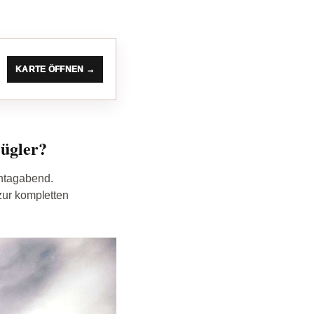
KARTE ÖFFNEN →
zügler?
ontagabend.
zur kompletten