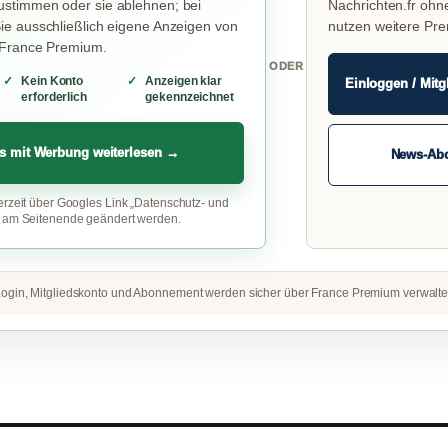
stimmen oder sie ablehnen; bei
Nachrichten.fr ohn
e ausschließlich eigene Anzeigen von
nutzen weitere Pr
 France Premium.
ODER
Kein Konto
Anzeigen klar
Einloggen / Mitg
erforderlich
gekennzeichnet
s mit Werbung weiterlesen →
News-Ab
erzeit über Googles Link „Datenschutz- und
“ am Seitenende geändert werden.
ogin, Mitgliedskonto und Abonnement werden sicher über France Premium verwalte