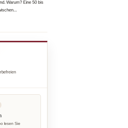
end. Warum? Eine 50 bis
wischen...
befreien
n
o lesen Sie