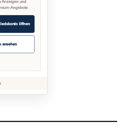
e Anzeigen und
emium-Angebote.
liedskonto öffnen
o ansehen
t.