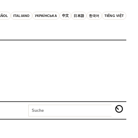
AÑOL
ITALIANO
УКРАЇНСЬКА
中文
日本語
한국어
TIẾNG VIỆT