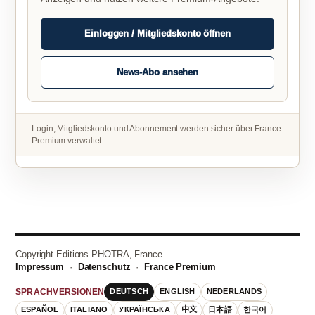
Einloggen / Mitgliedskonto öffnen
News-Abo ansehen
Login, Mitgliedskonto und Abonnement werden sicher über France
Premium verwaltet.
Copyright Editions PHOTRA, France
Impressum
·
Datenschutz
·
France Premium
DEUTSCH
ENGLISH
NEDERLANDS
SPRACHVERSIONEN
ESPAÑOL
ITALIANO
УКРАЇНСЬКА
中文
日本語
한국어