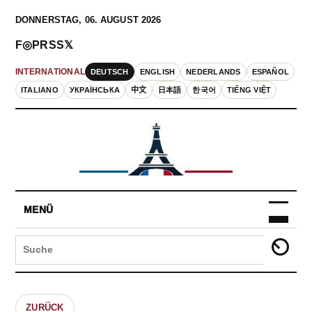
DONNERSTAG, 06. AUGUST 2026
F
◎
P
RSS
𝕏
DEUTSCH
ENGLISH
NEDERLANDS
ESPAÑOL
INTERNATIONAL
ITALIANO
УКРАЇНСЬКА
中文
日本語
한국어
TIẾNG VIỆT
MENÜ
ZURÜCK