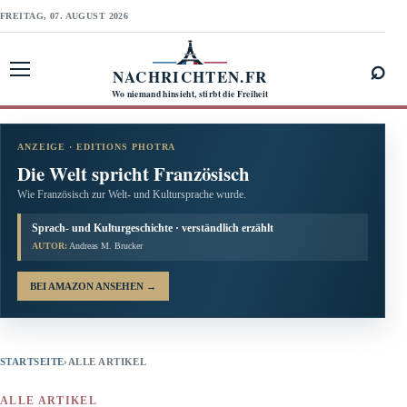
FREITAG, 07. AUGUST 2026
⌕
NACHRICHTEN.FR
Menü öffnen
Wo niemand hinsieht, stirbt die Freiheit
ANZEIGE · EDITIONS PHOTRA
Die Welt spricht Französisch
Wie Französisch zur Welt- und Kultursprache wurde.
Sprach- und Kulturgeschichte · verständlich erzählt
AUTOR:
Andreas M. Brucker
BEI AMAZON ANSEHEN
→
STARTSEITE
›
ALLE ARTIKEL
ALLE ARTIKEL