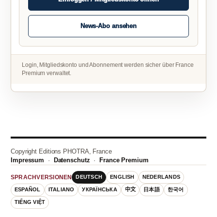
News-Abo ansehen
Login, Mitgliedskonto und Abonnement werden sicher über France
Premium verwaltet.
Copyright Editions PHOTRA, France
Impressum
·
Datenschutz
·
France Premium
DEUTSCH
ENGLISH
NEDERLANDS
SPRACHVERSIONEN
ESPAÑOL
ITALIANO
УКРАЇНСЬКА
中文
日本語
한국어
TIẾNG VIỆT