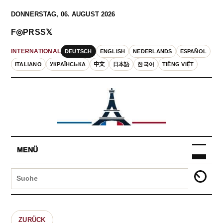
DONNERSTAG, 06. AUGUST 2026
F
◎
P
RSS
𝕏
DEUTSCH
ENGLISH
NEDERLANDS
ESPAÑOL
INTERNATIONAL
ITALIANO
УКРАЇНСЬКА
中文
日本語
한국어
TIẾNG VIỆT
MENÜ
ZURÜCK