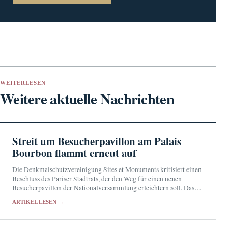
WEITERLESEN
Weitere aktuelle Nachrichten
Streit um Besucherpavillon am Palais
Bourbon flammt erneut auf
Die Denkmalschutzvereinigung Sites et Monuments kritisiert einen
Beschluss des Pariser Stadtrats, der den Weg für einen neuen
Besucherpavillon der Nationalversammlung erleichtern soll. Das
52,8 Millionen Euro teure Projekt war nach dem Rückzug des
ARTIKEL LESEN →
Bauantrags…