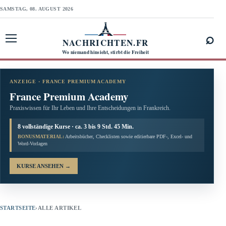
SAMSTAG, 08. AUGUST 2026
⌕
NACHRICHTEN.FR
Menü öffnen
Wo niemand hinsieht, stirbt die Freiheit
ANZEIGE · FRANCE PREMIUM ACADEMY
France Premium Academy
Praxiswissen für Ihr Leben und Ihre Entscheidungen in Frankreich.
8 vollständige Kurse · ca. 3 bis 9 Std. 45 Min.
BONUSMATERIAL:
Arbeitsbücher, Checklisten sowie editierbare PDF-, Excel- und
Word-Vorlagen
KURSE ANSEHEN
→
STARTSEITE
›
ALLE ARTIKEL