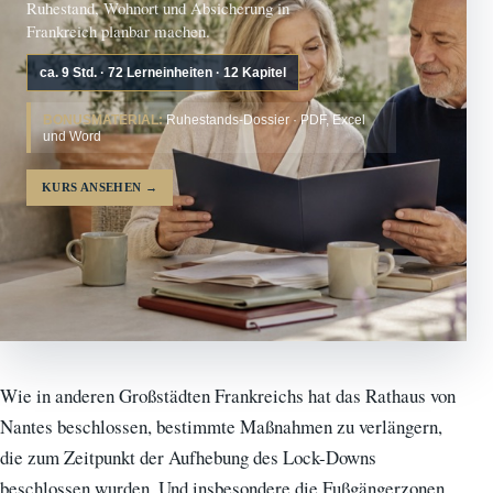
Ruhestand, Wohnort und Absicherung in
Frankreich planbar machen.
ca. 9 Std. · 72 Lerneinheiten · 12 Kapitel
BONUSMATERIAL:
Ruhestands-Dossier · PDF, Excel
und Word
KURS ANSEHEN
→
Wie in anderen Großstädten Frankreichs hat das Rathaus von
Nantes beschlossen, bestimmte Maßnahmen zu verlängern,
die zum Zeitpunkt der Aufhebung des Lock-Downs
beschlossen wurden. Und insbesondere die Fußgängerzonen