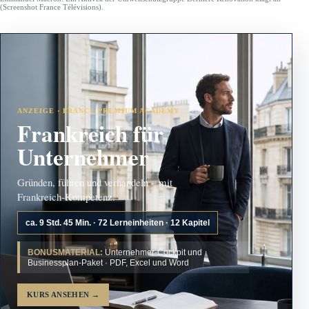
(Screenshot France Télévisions).
ANZEIGE · FRANCE PREMIUM ACADEMY
Frankreich für
Unternehmer
Gründen, führen und verhandeln – mit
Frankreich-Kompetenz.
ca. 9 Std. 45 Min. · 72 Lerneinheiten · 12 Kapitel
BONUSMATERIAL:
Unternehmer-Cockpit und
Businessplan-Paket · PDF, Excel und Word
KURS ANSEHEN
→