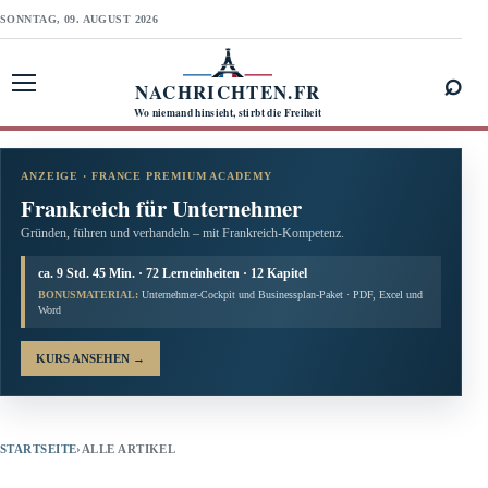
SONNTAG, 09. AUGUST 2026
⌕
NACHRICHTEN.FR
Menü öffnen
Wo niemand hinsieht, stirbt die Freiheit
ANZEIGE · FRANCE PREMIUM ACADEMY
Frankreich für Unternehmer
Gründen, führen und verhandeln – mit Frankreich-Kompetenz.
ca. 9 Std. 45 Min. · 72 Lerneinheiten · 12 Kapitel
BONUSMATERIAL:
Unternehmer-Cockpit und Businessplan-Paket · PDF, Excel und
Word
KURS ANSEHEN
→
STARTSEITE
›
ALLE ARTIKEL