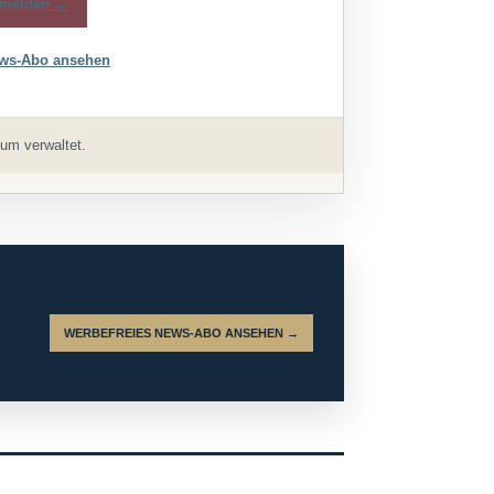
melden →
ws-Abo ansehen
um verwaltet.
WERBEFREIES NEWS-ABO ANSEHEN →