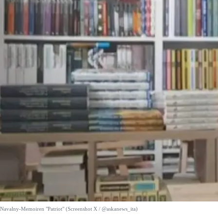
Navalny-Memoiren "Patriot" (Screenshot X / @askanews_ita)