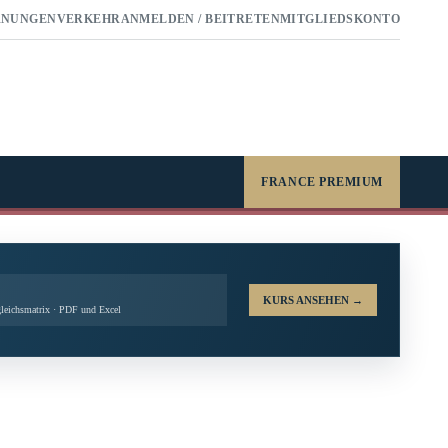
RNUNGEN
VERKEHR
ANMELDEN / BEITRETEN
MITGLIEDSKONTO
FRANCE PREMIUM
KURS ANSEHEN
→
leichsmatrix · PDF und Excel