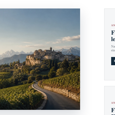
AN
F
l
Nac
ein
AN
F