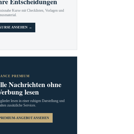
hre Entscheidungen
axisnahe Kurse mit Checklisten, Vorlagen und
nusmaterial.
KURSE ANSEHEN →
RANCE PREMIUM
lle Nachrichten ohne
erbung lesen
glieder lesen in einer ruhigen Darstellung und
alten zusätzliche Services.
PREMIUM-ANGEBOT ANSEHEN