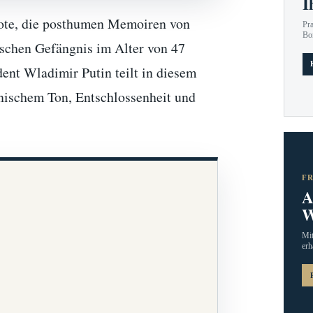
I
iote, die posthumen Memoiren von
Pr
Bo
schen Gefängnis im Alter von 47
ent Wladimir Putin teilt in diesem
onischem Ton, Entschlossenheit und
F
A
W
Mit
erh