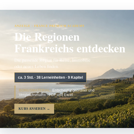
ANZEIGE · FRANCE PREMIUM ACADEMY
Die Regionen
Frankreichs entdecken
Die passende Region für Reise, Immobilie
oder neues Leben finden.
ca. 3 Std. · 38 Lerneinheiten · 9 Kapitel
BONUSMATERIAL:
Entscheidungsordner und
Vergleichsmatrix · PDF und Excel
KURS ANSEHEN
→