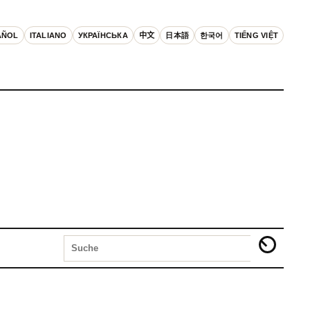
AÑOL
ITALIANO
УКРАЇНСЬКА
中文
日本語
한국어
TIẾNG VIỆT