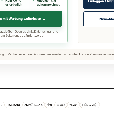
Kein Konto
Anzeigen klar
Einloggen / Mitg
erforderlich
gekennzeichnet
s mit Werbung weiterlesen →
News-Ab
erzeit über Googles Link „Datenschutz- und
“ am Seitenende geändert werden.
ogin, Mitgliedskonto und Abonnement werden sicher über France Premium verwalte
OL
ITALIANO
УКРАЇНСЬКА
中文
日本語
한국어
TIẾNG VIỆT