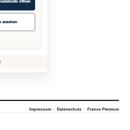
liedskonto öffnen
o ansehen
t.
Impressum
·
Datenschutz
·
France Premium