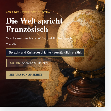
ANZEIGE · EDITIONS PHOTRA
Die Welt spricht
Französisch
Wie Französisch zur Welt- und Kultursprache
wurde.
Sprach- und Kulturgeschichte · verständlich erzählt
AUTOR:
Andreas M. Brucker
BEI AMAZON ANSEHEN
→