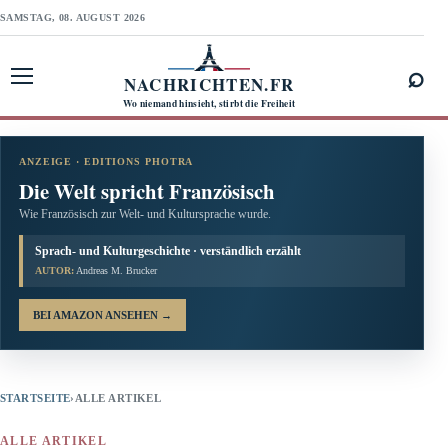
SAMSTAG, 08. AUGUST 2026
⌕
NACHRICHTEN.FR
Menü öffnen
Wo niemand hinsieht, stirbt die Freiheit
ANZEIGE · EDITIONS PHOTRA
Die Welt spricht Französisch
Wie Französisch zur Welt- und Kultursprache wurde.
Sprach- und Kulturgeschichte · verständlich erzählt
AUTOR:
Andreas M. Brucker
BEI AMAZON ANSEHEN
→
STARTSEITE
›
ALLE ARTIKEL
ALLE ARTIKEL