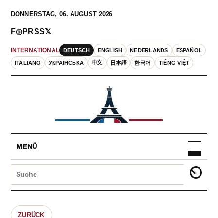
DONNERSTAG, 06. AUGUST 2026
F
◎
P
RSS
𝕏
DEUTSCH
ENGLISH
NEDERLANDS
ESPAÑOL
INTERNATIONAL
ITALIANO
УКРАЇНСЬКА
中文
日本語
한국어
TIẾNG VIỆT
MENÜ
ZURÜCK