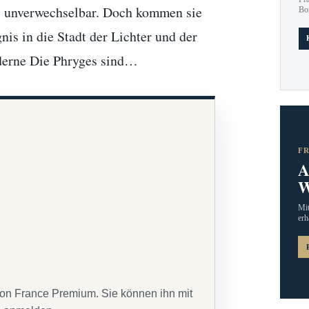
, unverwechselbar. Doch kommen sie
Bo
gnis in die Stadt der Lichter und der
derne Die Phryges sind…
F
A
W
Mit
erh
von France Premium. Sie können ihn mit