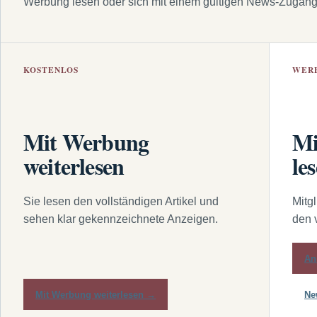
Werbung lesen oder sich mit einem gültigen News-Zugan
KOSTENLOS
WER
Mit Werbung
Mi
weiterlesen
le
Sie lesen den vollständigen Artikel und
Mitg
sehen klar gekennzeichnete Anzeigen.
den 
An
Mit Werbung weiterlesen →
Ne