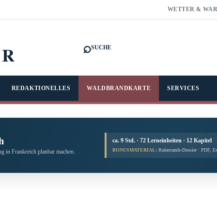
WETTER & WA
⌕
FR
SUCHE
REDAKTIONELLES
WALDBRANDKARTE
SERVICES
h
ca. 9 Std. · 72 Lerneinheiten · 12 Kapitel
BONUSMATERIAL:
Ruhestands-Dossier · PDF, E
g in Frankreich planbar machen.