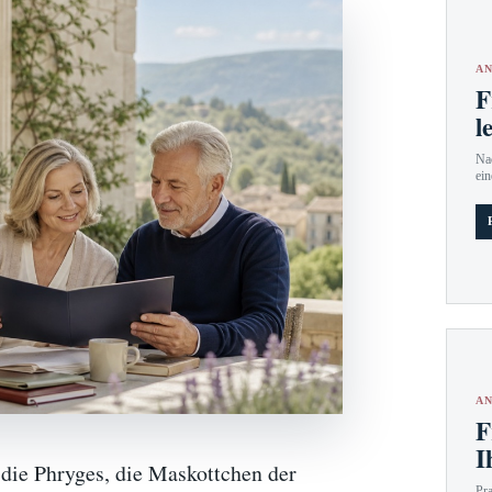
AN
F
l
Nac
ein
AN
F
I
die Phryges, die Maskottchen der
Pr