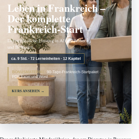
Leben in Frankreich –
Der komplette
Frankreich-Start
Der verlässliche Einstieg in Alltag, Wohnen
und Behörden.
ca. 9 Std. · 72 Lerneinheiten · 12 Kapitel
BONUSMATERIAL:
90-Tage-Frankreich-Startpaket ·
PDF, Excel und Word
KURS ANSEHEN
→