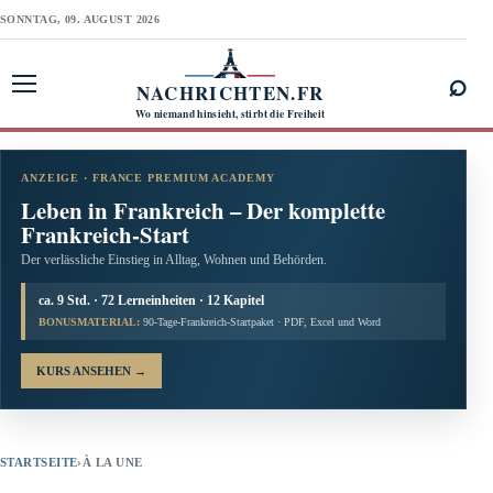
SONNTAG, 09. AUGUST 2026
⌕
NACHRICHTEN.FR
Menü öffnen
Wo niemand hinsieht, stirbt die Freiheit
ANZEIGE · FRANCE PREMIUM ACADEMY
Leben in Frankreich – Der komplette
Frankreich-Start
Der verlässliche Einstieg in Alltag, Wohnen und Behörden.
ca. 9 Std. · 72 Lerneinheiten · 12 Kapitel
BONUSMATERIAL:
90-Tage-Frankreich-Startpaket · PDF, Excel und Word
KURS ANSEHEN
→
STARTSEITE
›
À LA UNE