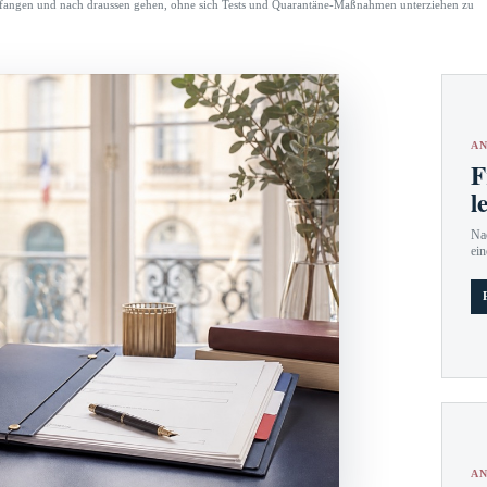
fangen und nach draussen gehen, ohne sich Tests und Quarantäne-Maßnahmen unterziehen zu
AN
F
l
Nac
ein
AN