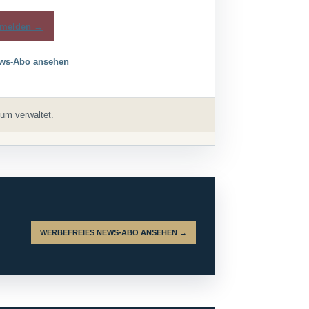
melden →
ws-Abo ansehen
um verwaltet.
WERBEFREIES NEWS-ABO ANSEHEN →