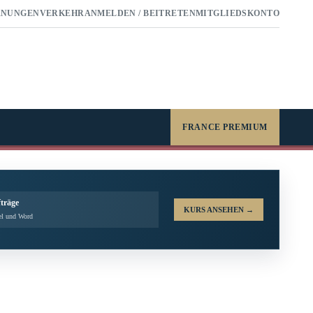
RNUNGEN
VERKEHR
ANMELDEN / BEITRETEN
MITGLIEDSKONTO
FRANCE PREMIUM
fträge
KURS ANSEHEN
→
el und Word