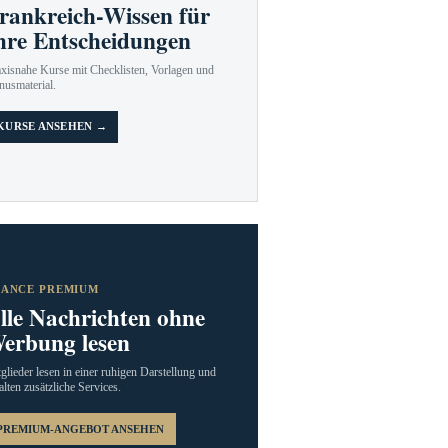
rankreich-Wissen für
hre Entscheidungen
axisnahe Kurse mit Checklisten, Vorlagen und
nusmaterial.
KURSE ANSEHEN →
RANCE PREMIUM
lle Nachrichten ohne
erbung lesen
glieder lesen in einer ruhigen Darstellung und
alten zusätzliche Services.
PREMIUM-ANGEBOT ANSEHEN