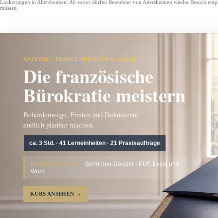
Lockerungen in Altersheimen: Ab sofort dürfen Bewohner von Altersheimen wieder Besuch emp
müssen.
ANZEIGE · FRANCE PREMIUM ACADEMY
Die französische
Bürokratie meistern
Behördenwege, Fristen und Dokumente
endlich planbar machen.
ca. 3 Std. · 41 Lerneinheiten · 21 Praxisaufträge
BONUSMATERIAL:
Behörden-Dossier · PDF, Excel und
Word
KURS ANSEHEN
→