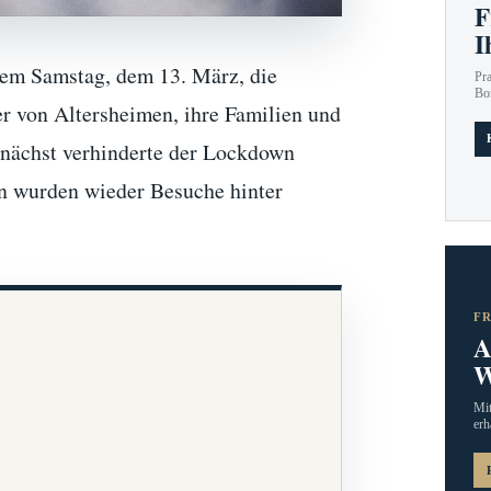
F
I
sem Samstag, dem 13. März, die
Pr
Bo
r von Altersheimen, ihre Familien und
Zunächst verhinderte der Lockdown
n wurden wieder Besuche hinter
F
A
W
Mit
erh