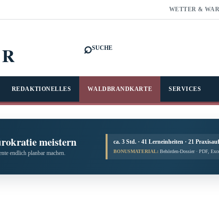
WETTER & WA
⌕
FR
SUCHE
REDAKTIONELLES
WALDBRANDKARTE
SERVICES
ürokratie meistern
ca. 3 Std. · 41 Lerneinheiten · 21 Praxisau
BONUSMATERIAL:
Behörden-Dossier · PDF, Exc
te endlich planbar machen.