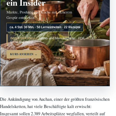
ein Insider
Märkte, Produkte und Küche mit sicherem
Gespür entdecken.
ca. 4 Std. 30 Min. · 50 Lerneinheiten · 22 Rezepte
BONUSMATERIAL:
Markt- und Menübegleiter · PDF,
Excel und Word
KURS ANSEHEN
→
Die Ankündigung von Auchan, einer der größten französischen
Handelsketten, hat viele Beschäftigte kalt erwischt:
Insgesamt sollen 2.389 Arbeitsplätze wegfallen, verteilt auf