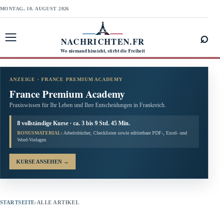
MONTAG, 10. AUGUST 2026
⌕
NACHRICHTEN.FR
Menü öffnen
Wo niemand hinsieht, stirbt die Freiheit
ANZEIGE · FRANCE PREMIUM ACADEMY
France Premium Academy
Praxiswissen für Ihr Leben und Ihre Entscheidungen in Frankreich.
8 vollständige Kurse · ca. 3 bis 9 Std. 45 Min.
BONUSMATERIAL:
Arbeitsbücher, Checklisten sowie editierbare PDF-, Excel- und
Word-Vorlagen
KURSE ANSEHEN
→
STARTSEITE
›
ALLE ARTIKEL