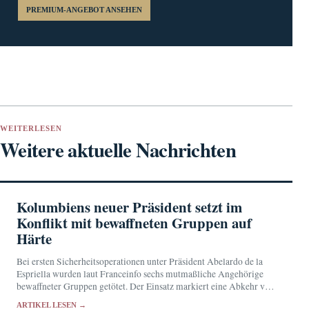
PREMIUM-ANGEBOT ANSEHEN
WEITERLESEN
Weitere aktuelle Nachrichten
Kolumbiens neuer Präsident setzt im
Konflikt mit bewaffneten Gruppen auf
Härte
Bei ersten Sicherheitsoperationen unter Präsident Abelardo de la
Espriella wurden laut Franceinfo sechs mutmaßliche Angehörige
bewaffneter Gruppen getötet. Der Einsatz markiert eine Abkehr von
der Dialogpolitik seines Vorgängers Gustavo Petro.
ARTIKEL LESEN →