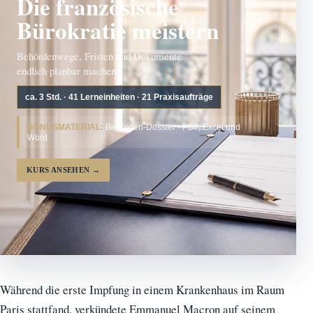
Die französische
Bürokratie meistern
Behördenwege, Fristen und Dokumente
endlich planbar machen.
ca. 3 Std. · 41 Lerneinheiten · 21 Praxisaufträge
BONUSMATERIAL:
Behörden-Dossier · PDF, Excel und
Word
KURS ANSEHEN
→
Während die erste Impfung in einem Krankenhaus im Raum
Paris stattfand, verkündete Emmanuel Macron auf seinem