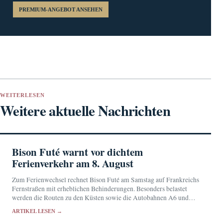
PREMIUM-ANGEBOT ANSEHEN
WEITERLESEN
Weitere aktuelle Nachrichten
Bison Futé warnt vor dichtem
Ferienverkehr am 8. August
Zum Ferienwechsel rechnet Bison Futé am Samstag auf Frankreichs
Fernstraßen mit erheblichen Behinderungen. Besonders belastet
werden die Routen zu den Küsten sowie die Autobahnen A6 und
A10.
ARTIKEL LESEN →