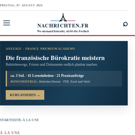
FREITAG, 07. AUGUST 2026
⌕
NACHRICHTEN.FR
Menü öffnen
Wo niemand hinsieht, stirbt die Freiheit
ANZEIGE · FRANCE PREMIUM ACADEMY
Die französische Bürokratie meistern
Behördenwege, Fristen und Dokumente endlich planbar machen.
ca. 3 Std. · 41 Lerneinheiten · 21 Praxisaufträge
BONUSMATERIAL:
Behörden-Dossier · PDF, Excel und Word
KURS ANSEHEN
→
STARTSEITE
›
À LA UNE
À LA UNE