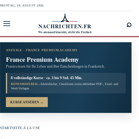
MONTAG, 10. AUGUST 2026
⌕
NACHRICHTEN.FR
Menü öffnen
Wo niemand hinsieht, stirbt die Freiheit
ANZEIGE · FRANCE PREMIUM ACADEMY
France Premium Academy
Praxiswissen für Ihr Leben und Ihre Entscheidungen in Frankreich.
8 vollständige Kurse · ca. 3 bis 9 Std. 45 Min.
BONUSMATERIAL:
Arbeitsbücher, Checklisten sowie editierbare PDF-, Excel- und
Word-Vorlagen
KURSE ANSEHEN
→
STARTSEITE
›
À LA UNE