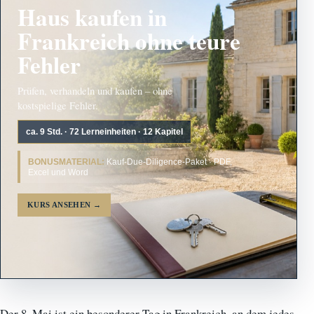
Haus kaufen in
Frankreich ohne teure
Fehler
Prüfen, verhandeln und kaufen – ohne
kostspielige Fehler.
ca. 9 Std. · 72 Lerneinheiten · 12 Kapitel
BONUSMATERIAL:
Kauf-Due-Diligence-Paket · PDF,
Excel und Word
KURS ANSEHEN
→
Der 8. Mai ist ein besonderer Tag in Frankreich, an dem jedes