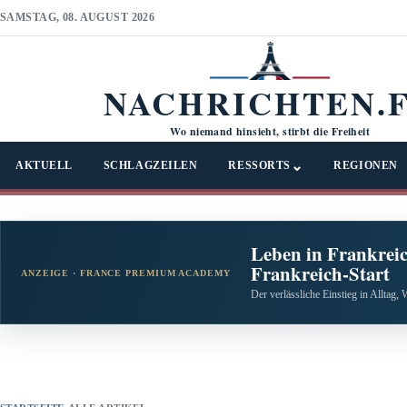
SAMSTAG, 08. AUGUST 2026
NACHRICHTEN.
Wo niemand hinsieht, stirbt die Freiheit
⌄
AKTUELL
SCHLAGZEILEN
RESSORTS
REGIONEN
Leben in Frankreic
Frankreich-Start
ANZEIGE · FRANCE PREMIUM ACADEMY
Der verlässliche Einstieg in Alltag