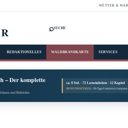
WETTER & WA
⌕
FR
SUCHE
REDAKTIONELLES
WALDBRANDKARTE
SERVICES
h – Der komplette
ca. 9 Std. · 72 Lerneinheiten · 12 Kapitel
BONUSMATERIAL:
90-Tage-Frankreich-Startpake
, Wohnen und Behörden.