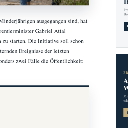
I
Pr
Bo
 Minderjährigen ausgegangen sind, hat
emierminister Gabriel Attal
u starten. Die Initiative soll schon
ternden Ereignisse der letzten
nders zwei Fälle die Öffentlichkeit:
F
A
W
Mit
erh