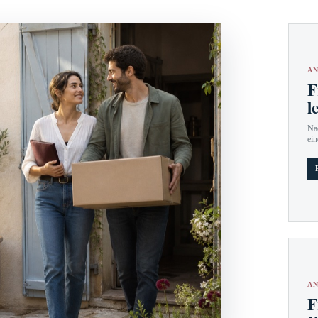
AN
F
l
Nac
ein
AN
F