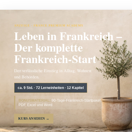
ANZEIGE · FRANCE PREMIUM ACADEMY
Leben in Frankreich –
Der komplette
Frankreich-Start
Der verlässliche Einstieg in Alltag, Wohnen
und Behörden.
ca. 9 Std. · 72 Lerneinheiten · 12 Kapitel
BONUSMATERIAL:
90-Tage-Frankreich-Startpaket ·
PDF, Excel und Word
KURS ANSEHEN
→