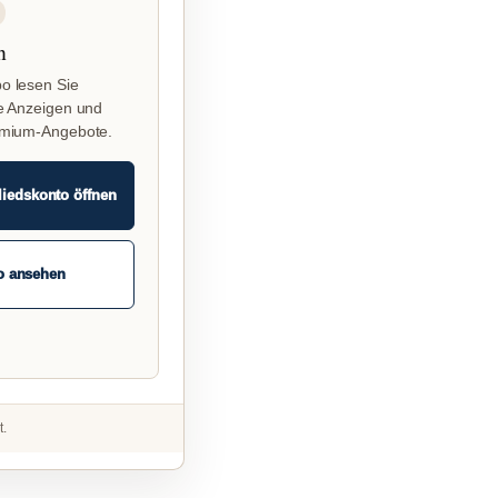
n
o lesen Sie
e Anzeigen und
emium-Angebote.
liedskonto öffnen
o ansehen
t.