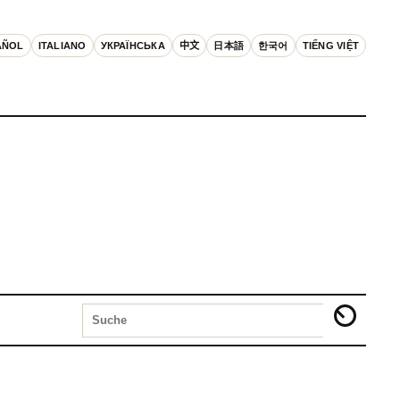
AÑOL
ITALIANO
УКРАЇНСЬКА
中文
日本語
한국어
TIẾNG VIỆT