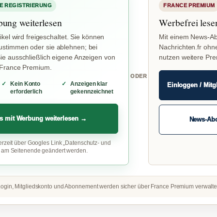
E REGISTRIERUNG
FRANCE PREMIUM
bung weiterlesen
Werbefrei lese
ikel wird freigeschaltet. Sie können
Mit einem News-Ab
stimmen oder sie ablehnen; bei
Nachrichten.fr ohn
e ausschließlich eigene Anzeigen von
nutzen weitere Pr
 France Premium.
ODER
Kein Konto
Anzeigen klar
Einloggen / Mitg
erforderlich
gekennzeichnet
s mit Werbung weiterlesen →
News-Ab
erzeit über Googles Link „Datenschutz- und
“ am Seitenende geändert werden.
ogin, Mitgliedskonto und Abonnement werden sicher über France Premium verwalte